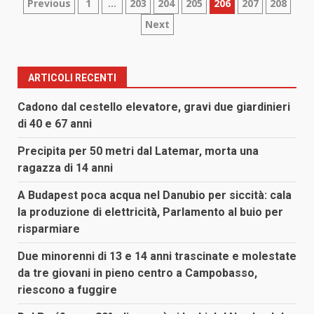
Paginazione
Previous
1
…
203
204
205
206
207
208
Next
degli
articoli
ARTICOLI RECENTI
Cadono dal cestello elevatore, gravi due giardinieri
di 40 e 67 anni
Precipita per 50 metri dal Latemar, morta una
ragazza di 14 anni
A Budapest poca acqua nel Danubio per siccità: cala
la produzione di elettricità, Parlamento al buio per
risparmiare
Due minorenni di 13 e 14 anni trascinate e molestate
da tre giovani in pieno centro a Campobasso,
riescono a fuggire