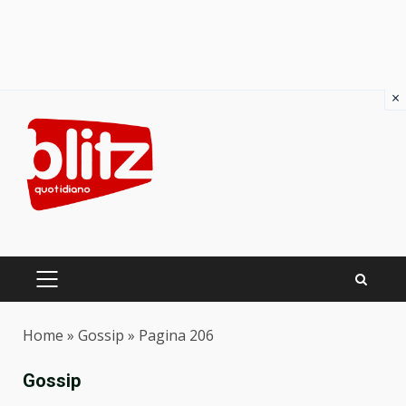
×
Skip
to
content
PRIMARY
MENU
Home
»
Gossip
»
Pagina 206
Gossip