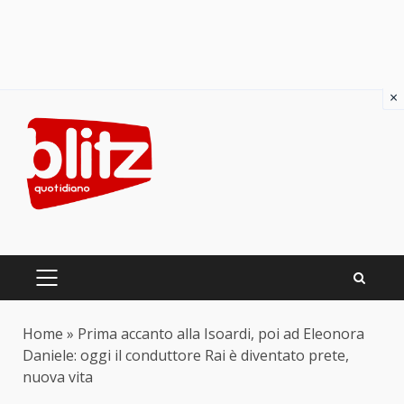
×
Skip
to
content
PRIMARY
MENU
Home
»
Prima accanto alla Isoardi, poi ad Eleonora
Daniele: oggi il conduttore Rai è diventato prete,
nuova vita