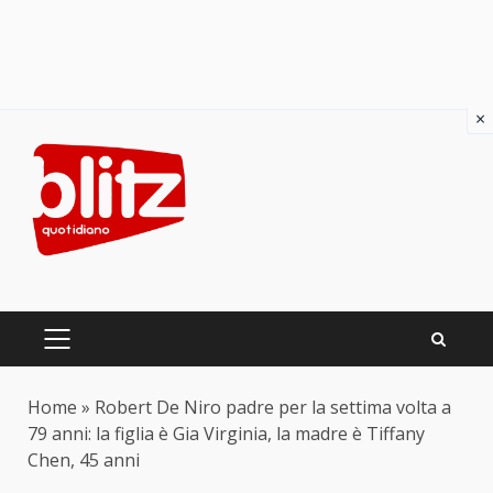
×
Skip
to
content
PRIMARY
MENU
Home
»
Robert De Niro padre per la settima volta a
79 anni: la figlia è Gia Virginia, la madre è Tiffany
Chen, 45 anni