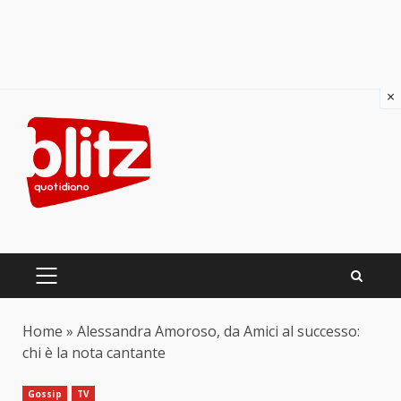
×
Skip
to
content
PRIMARY
MENU
Home
»
Alessandra Amoroso, da Amici al successo:
chi è la nota cantante
Gossip
TV