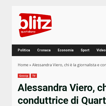
Skip
to
content
Politica
Cronaca
Economia
Sport
Video
Home
»
Alessandra Viero, chi è la giornalista e c
Gossip
TV
Alessandra Viero, chi
conduttrice di Quar