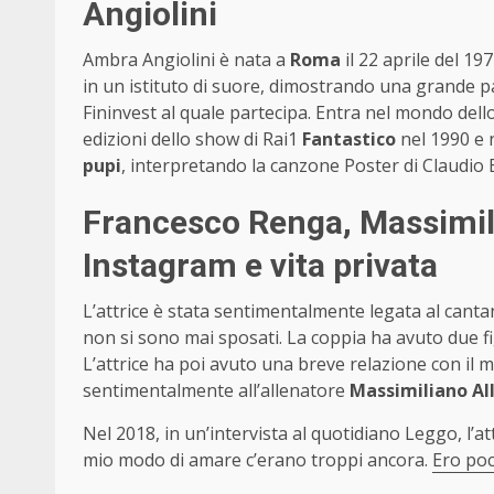
Angiolini
Ambra Angiolini è nata a
Roma
il 22 aprile del 19
in un istituto di suore, dimostrando una grande p
Fininvest al quale partecipa. Entra nel mondo del
edizioni dello show di Rai1
Fantastico
nel 1990 e 
pupi
, interpretando la canzone Poster di Claudio 
Francesco Renga, Massimilia
Instagram e vita privata
L’attrice è stata sentimentalmente legata al cant
non si sono mai sposati. La coppia ha avuto due fi
L’attrice ha poi avuto una breve relazione con il 
sentimentalmente all’allenatore
Massimiliano Al
Nel 2018, in un’intervista al quotidiano Leggo, l’at
mio modo di amare c’erano troppi ancora.
Ero poc