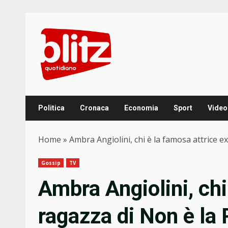
Skip
to
content
Politica
Cronaca
Economia
Sport
Video
Home
»
Ambra Angiolini, chi è la famosa attrice e
Gossip
TV
Ambra Angiolini, chi
ragazza di Non è la 