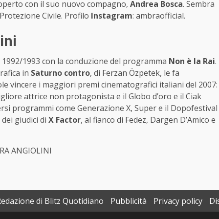
 scoperto con il suo nuovo compagno,
Andrea Bosca
. Sembra
 Protezione Civile. Profilo
Instagram
: ambraofficial.
ini
one 1992/1993 con la conduzione del programma
Non è la Rai
.
rafica in
Saturno contro
, di Ferzan Özpetek, le fa
e vincere i maggiori premi cinematografici italiani del 2007:
gliore attrice non protagonista e il Globo d’oro e il Ciak
versi programmi come Generazione X, Super e il Dopofestival
dei giudici di
X Factor
, al fianco di Fedez, Dargen D’Amico e
RA ANGIOLINI
Redazione di Blitz Quotidiano
Pubblicità
Privacy policy
Di