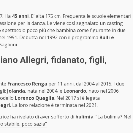
77. Ha
45 anni
. E’ alta 175 cm. Frequenta le scuole elementari
assione per la danza. Le viene così segnalato un casting
lo spettacolo poco più che bambina come figurante in due
nel 1991. Debutta nel 1992 con il programma
Bulli e
Baglioni.
no Allegri, fidanato, figli,
ante
Francesco Renga
per 11 anni, dal 2004 al 2015. I due
gli:
Jolanda
, nata nel 2004, e
Leonardo
, nato nel 2006.
modello
Lorenzo Quaglia
. Nel 2017 si è legata
legri
. La loro relazione è terminata nel 2021.
trice ha rivelato di aver sofferto di
bulimia
. “La bulimia? Nel
o stabile, poco sazia”