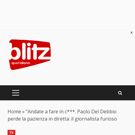
×
Skip
to
content
PRIMARY
MENU
Home
»
“Andate a fare in c***. Paolo Del Debbio
perde la pazienza in diretta: il giornalista furioso
TV