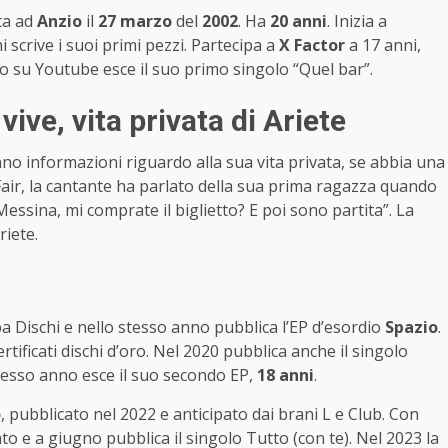
ata ad
Anzio
il
27 marzo
del
2002
. Ha
20 anni
. Inizia a
ni scrive i suoi primi pezzi. Partecipa a
X Factor
a 17 anni,
 su Youtube esce il suo primo singolo “Quel bar”.
ive, vita privata di Ariete
o informazioni riguardo alla sua vita privata, se abbia una
Fair, la cantante ha parlato della sua prima ragazza quando
Messina, mi comprate il biglietto? E poi sono partita”. La
riete.
 Dischi e nello stesso anno pubblica l’EP d’esordio
Spazio
.
rtificati dischi d’oro. Nel 2020 pubblica anche il singolo
stesso anno esce il suo secondo EP,
18 anni
.
o
, pubblicato nel 2022 e anticipato dai brani L e Club. Con
ato e a giugno pubblica il singolo Tutto (con te). Nel 2023 la