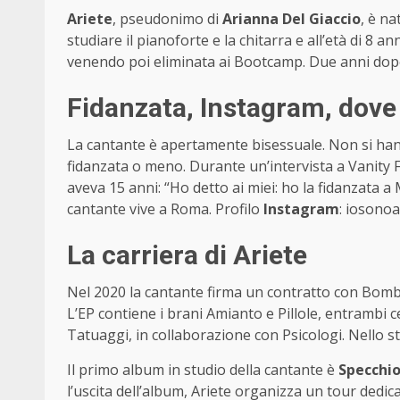
Ariete
, pseudonimo di
Arianna Del Giaccio
, è n
studiare il pianoforte e la chitarra e all’età di 8 an
venendo poi eliminata ai Bootcamp. Due anni dopo
Fidanzata, Instagram, dove v
La cantante è apertamente bisessuale. Non si hann
fidanzata o meno. Durante un’intervista a Vanity 
aveva 15 anni: “Ho detto ai miei: ho la fidanzata a 
cantante vive a Roma. Profilo
Instagram
: iosonoa
La carriera di Ariete
Nel 2020 la cantante firma un contratto con Bomba
L’EP contiene i brani Amianto e Pillole, entrambi ce
Tatuaggi, in collaborazione con Psicologi. Nello 
Il primo album in studio della cantante è
Specchi
l’uscita dell’album, Ariete organizza un tour dedic