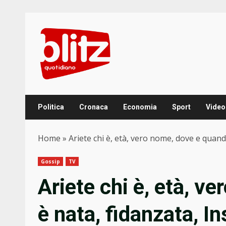
Skip
to
content
Politica
Cronaca
Economia
Sport
Video
Home
»
Ariete chi è, età, vero nome, dove e quando
Gossip
TV
Ariete chi è, età, v
è nata, fidanzata, In