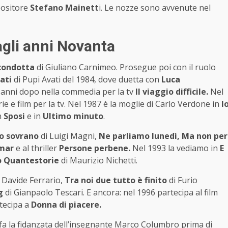
positore
Stefano Mainett
i. Le nozze sono avvenute nel
 agli anni Novanta
 condotta
di Giuliano Carnimeo. Prosegue poi con il ruolo
ati
di Pupi Avati del 1984, dove duetta con
Luca
 anni dopo nella commedia per la tv
Il viaggio difficile.
Nel
rie e film per la tv. Nel 1987 è la moglie di Carlo Verdone in
I
n
Sposi
e in
Ultimo minuto
.
lo sovrano
di Luigi Magni,
Ne parliamo lunedì, Ma non per
Omar
e al thriller
Persone perbene.
Nel 1993 la vediamo in
E
o Quantestorie
di Maurizio Nichetti.
 Davide Ferrario,
Tra noi due tutto è finito
di Furio
g
di Gianpaolo Tescari. E ancora: nel 1996 partecipa al film
tecipa a
Donna di piacere.
fa la fidanzata dell’insegnante Marco Columbro prima di