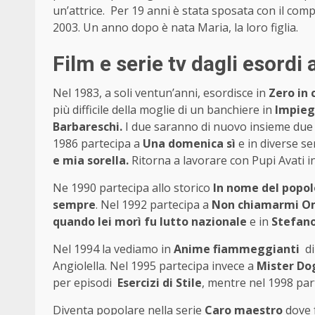
un’attrice. Per 19 anni è stata sposata con il com
2003. Un anno dopo è nata Maria, la loro figlia.
Film e serie tv dagli esordi
Nel 1983, a soli ventun’anni, esordisce in
Zero in
più difficile della moglie di un banchiere in
Impieg
Barbareschi.
I due saranno di nuovo insieme due
1986 partecipa a
Una domenica sì
e in diverse se
e mia sorella.
Ritorna a lavorare con Pupi Avati i
Ne 1990 partecipa allo storico
In nome del popo
sempre
. Nel 1992 partecipa a
Non chiamarmi 
quando lei morì fu lutto nazionale
e in
Stefan
Nel 1994 la vediamo in
Anime fiammeggianti
di
Angiolella. Nel 1995 partecipa invece a
Mister Do
per episodi
Esercizi di Stile
, mentre nel 1998 par
Diventa popolare nella serie
Caro maestro
dove 