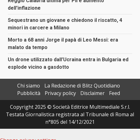
Reggio Calabria ultima per Pil e aumento
dell’inflazione
Sequestrano un giovane e chiedono il riscatto, 4
minori in carcere a Milano
Morto a 68 anni Jorge il papà di Leo Messi: era
malato da tempo
Un drone utilizzato dall’Ucraina entra in Bulgaria ed
esplode vicino a gasdotto
Chi siamo
La Redazione di Blitz Quotidiano
Pubblicità
Privacy policy
Disclaimer
Feed
Copyright 2025 © Società Editrice Multimediale S.r.l.
Testata Giornalistica registrata al Tribunale di Roma al
n°805 del 14/12/2021