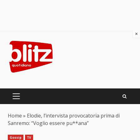
×
Skip
to
content
PRIMARY
MENU
Home
»
Elodie, l’intervista provocatoria prima di
Sanremo: “Voglio essere pu**ana”
Gossip
TV