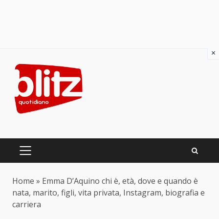
×
Skip
to
content
PRIMARY
MENU
Home
»
Emma D’Aquino chi è, età, dove e quando è
nata, marito, figli, vita privata, Instagram, biografia e
carriera