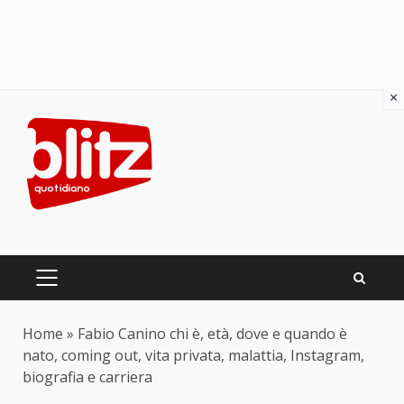
×
Skip
to
content
PRIMARY
MENU
Home
»
Fabio Canino chi è, età, dove e quando è
nato, coming out, vita privata, malattia, Instagram,
biografia e carriera