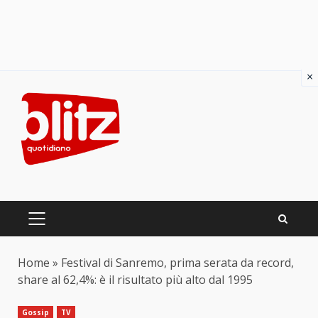
×
Skip
to
content
PRIMARY
MENU
Home
»
Festival di Sanremo, prima serata da record,
share al 62,4%: è il risultato più alto dal 1995
Gossip
TV