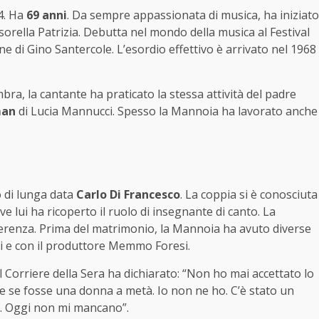
54. Ha
69 anni
. Da sempre appassionata di musica, ha iniziato
 sorella Patrizia. Debutta nel mondo della musica al Festival
 di Gino Santercole. L’esordio effettivo è arrivato nel 1968
ra, la cantante ha praticato la stessa attività del padre
man
di Lucia Mannucci. Spesso la Mannoia ha lavorato anche
o di lunga data
Carlo Di Francesco
. La coppia si è conosciuta
ove lui ha ricoperto il ruolo di insegnante di canto. La
erenza. Prima del matrimonio, la Mannoia ha avuto diverse
izi e con il produttore Memmo Foresi.
al Corriere della Sera ha dichiarato: “Non ho mai accettato lo
me se fosse una donna a metà. Io non ne ho. C’è stato un
ti. Oggi non mi mancano”.