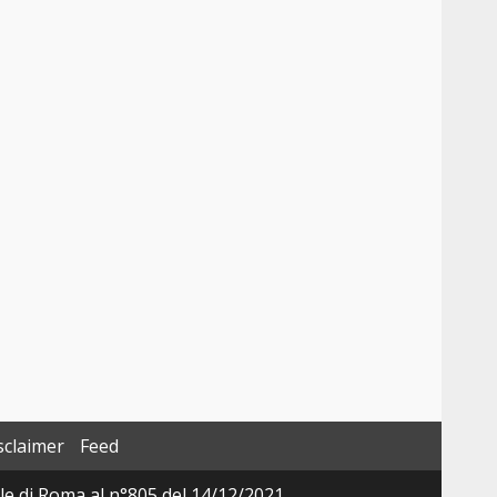
sclaimer
Feed
ale di Roma al n°805 del 14/12/2021