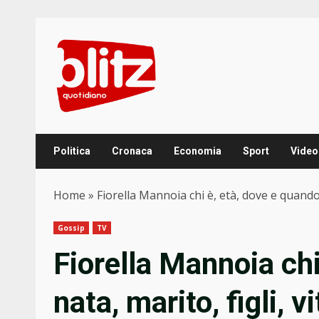
Skip
to
content
Politica
Cronaca
Economia
Sport
Video
Home
»
Fiorella Mannoia chi è, età, dove e quando è
Gossip
TV
Fiorella Mannoia chi
nata, marito, figli, v