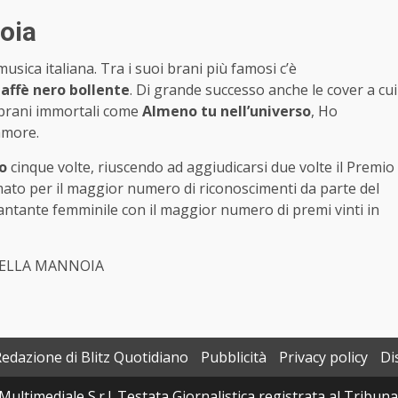
noia
musica italiana. Tra i suoi brani più famosi c’è
affè nero bollente
. Di grande successo anche le cover a cui
 brani immortali come
Almeno tu nell’universo
, Ho
 amore.
o
cinque volte, riuscendo ad aggiudicarsi due volte il Premio
primato per il maggior numero di riconoscimenti da parte del
antante femminile con il maggior numero di premi vinti in
ORELLA MANNOIA
Redazione di Blitz Quotidiano
Pubblicità
Privacy policy
Di
Multimediale S.r.l. Testata Giornalistica registrata al Tribun