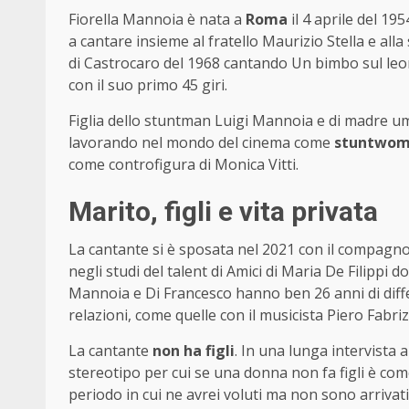
Fiorella Mannoia è nata a
Roma
il 4 aprile del 19
a cantare insieme al fratello Maurizio Stella e alla
di Castrocaro del 1968 cantando Un bimbo sul leone
con il suo primo 45 giri.
Figlia dello stuntman Luigi Mannoia e di madre umb
lavorando nel mondo del cinema come
stuntwo
come controfigura di Monica Vitti.
Marito, figli e vita privata
La cantante si è sposata nel 2021 con il compagn
negli studi del talent di Amici di Maria De Filippi d
Mannoia e Di Francesco hanno ben 26 anni di diff
relazioni, come quelle con il musicista Piero Fabr
La cantante
non ha figli
. In una lunga intervista 
stereotipo per cui se una donna non fa figli è co
periodo in cui ne avrei voluti ma non sono arriva