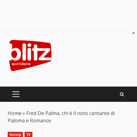
×
Skip
to
content
PRIMARY
MENU
Home
»
Fred De Palma, chi è il noto cantante di
Paloma e Romance
Gossip
TV