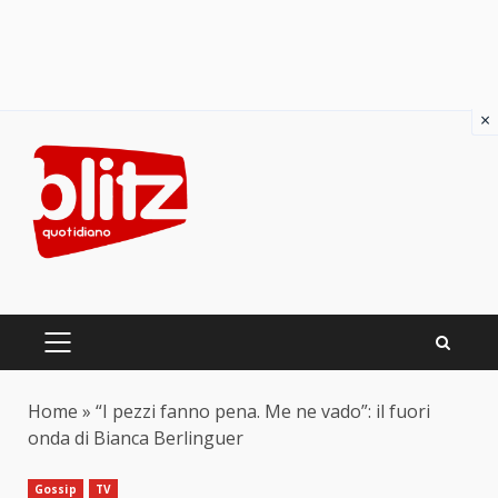
×
Skip
to
content
PRIMARY
MENU
Home
»
“I pezzi fanno pena. Me ne vado”: il fuori
onda di Bianca Berlinguer
Gossip
TV