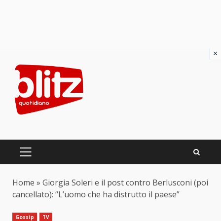
×
Skip
to
content
PRIMARY
MENU
Home
»
Giorgia Soleri e il post contro Berlusconi (poi
cancellato): “L’uomo che ha distrutto il paese”
Gossip
TV