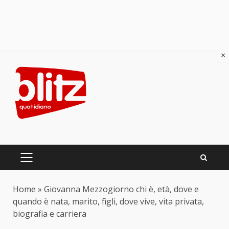
×
Skip
to
content
PRIMARY
MENU
Home
»
Giovanna Mezzogiorno chi è, età, dove e
quando è nata, marito, figli, dove vive, vita privata,
biografia e carriera