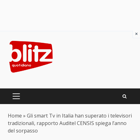
×
Skip
to
content
PRIMARY
MENU
Home
»
Gli smart Tv in Italia han superato i televisori
tradizionali, rapporto Auditel CENSIS spiega l’anno
del sorpasso