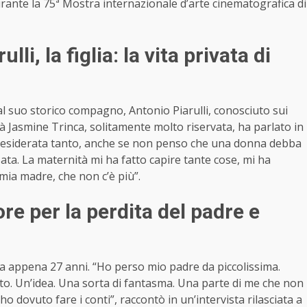
durante la 75ª Mostra internazionale d’arte cinematografica di
i, la figlia: la vita privata di
dal suo storico compagno, Antonio Piarulli, conosciuto sui
à Jasmine Trinca, solitamente molto riservata, ha parlato in
ho desiderata tanto, anche se non penso che una donna debba
zata. La maternità mi ha fatto capire tante cose, mi ha
 mia madre, che non c’è più”.
lore per la perdita del padre e
a appena 27 anni. “Ho perso mio padre da piccolissima.
ito. Un’idea. Una sorta di fantasma. Una parte di me che non
o dovuto fare i conti”, raccontò in un’intervista rilasciata a