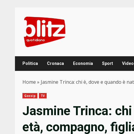
Skip
to
content
Politica
Cronaca
Economia
Sport
Video
Home
»
Jasmine Trinca: chi è, dove e quando è nata
Gossip
TV
Jasmine Trinca: chi
età, compagno, figlia