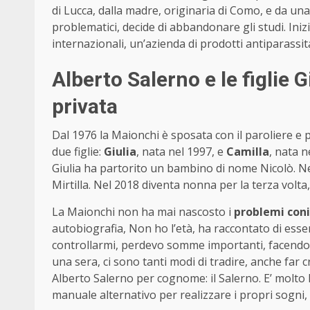
di Lucca, dalla madre, originaria di Como, e da una
problematici, decide di abbandonare gli studi. Inizi
internazionali, un’azienda di prodotti antiparassita
Alberto Salerno e le figlie G
privata
Dal 1976 la Maionchi è sposata con il paroliere e
due figlie:
Giulia
, nata nel 1997, e
Camilla
, nata n
Giulia ha partorito un bambino di nome Nicolò. Ne
Mirtilla. Nel 2018 diventa nonna per la terza volta
La Maionchi non ha mai nascosto i
problemi coni
autobiografia, Non ho l’età, ha raccontato di esser
controllarmi, perdevo somme importanti, facendo da
una sera, ci sono tanti modi di tradire, anche fa
Alberto Salerno per cognome: il Salerno. E’ molto 
manuale alternativo per realizzare i propri sogni, 