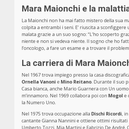
Mara Maionchi e la malatti
La Maionchi non ha mai fatto mistero della sua m
colpita a entrambi i seni. E’ riuscita a sconfigger
malata grazie a un suo sogno: “L’ho scoperto graz
niente e non si vedeva niente. Il sogno che ho fa
l’oncologo, a fare un esame e a trovare il problema
La carriera di Mara Maionch
Nel 1967 trova impiego presso la casa discografica 
Ornella Vanoni
e
Mino Reitano
. Durante il suo 
Casa bianca, anche Mario Guarnera con Un uomo 
m’innamoro. Nel 1969 collabora poi con
Mogol
e 
la Numero Uno.
Nel 1975 trova occupazione alla
Dischi Ricordi
, i
cantante Gianna Nannini e ottiene ottimi risultat
Umberto Tozzi, Mia Martini e Fabrizio De André. Qu