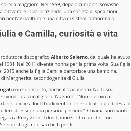
 sorella maggiore. Nel 1959, dopo alcuni anni scolastici
a a lavorare in varie aziende: una società di spedizioni
ri per l’agricoltura e una ditta di sistemi antincendio.
iulia e Camilla, curiosità e vita
 produttore discografico
Alberto Salerno
, dal quale ha avuto
el 1981. Nel 2011 diventa nonna per la prima volta. Sua figlia
l 2015 anche la figlia Camilla partorisce una bambina,
, di Margherita, secondogenita di Giulia.
ugali
con suo marito, anche il tradimento. Nella sua
si vendicata con il gioco d’azzardo: “Non riuscivo a
nni anche a lui. Il tradimento non è solo il colpo di testa d
r credere di essere una persona perbene”. Chiama suo marito
legata a Rudy Zerbi. I due hanno scritto un libro, un
Se non sbagli non sai che ti perdi.