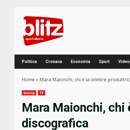
Skip
to
content
Politica
Cronaca
Economia
Sport
Video
Home
»
Mara Maionchi, chi è la celebre produttric
Gossip
TV
Mara Maionchi, chi è
discografica