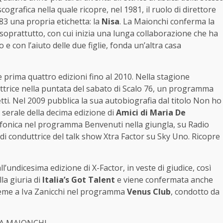
scografica nella quale ricopre, nel 1981, il ruolo di direttore
83 una propria etichetta: la
Nisa
. La Maionchi conferma la
o soprattutto, con cui inizia una lunga collaborazione che ha
 e con l’aiuto delle due figlie, fonda un’altra casa
le prima quattro edizioni fino al 2010. Nella stagione
ttrice nella puntata del sabato di Scalo 76, un programma
ti. Nel 2009 pubblica la sua autobiografia dal titolo Non ho
e serale della decima edizione di
Amici di Maria De
ofonica nel programma Benvenuti nella giungla, su Radio
 di conduttrice del talk show Xtra Factor su Sky Uno. Ricopre
’undicesima edizione di X-Factor, in veste di giudice, così
la giuria di
Italia’s Got Talent
e viene confermata anche
sieme a Iva Zanicchi nel programma
Venus Club
, condotto da
RA MAIONCHI