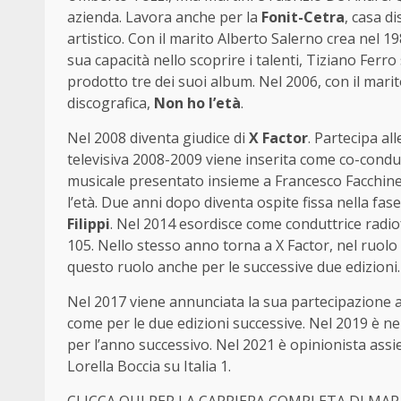
azienda. Lavora anche per la
Fonit-Cetra
, casa di
artistico. Con il marito Alberto Salerno crea nel 19
sua capacità nello scoprire i talenti, Tiziano Ferr
prodotto tre dei suoi album. Nel 2006, con il marito
discografica,
Non ho l’età
.
Nel 2008 diventa giudice di
X Factor
. Partecipa al
televisiva 2008-2009 viene inserita come co-condu
musicale presentato insieme a Francesco Facchinet
l’età. Due anni dopo diventa ospite fissa nella fas
Filippi
. Nel 2014 esordisce come conduttrice radi
105. Nello stesso anno torna a X Factor, nel ruolo
questo ruolo anche per le successive due edizioni.
Nel 2017 viene annunciata la sua partecipazione all
come per le due edizioni successive. Nel 2019 è nel
per l’anno successivo. Nel 2021 è opinionista as
Lorella Boccia su Italia 1.
CLICCA QUI PER LA CARRIERA COMPLETA DI MA