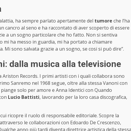
a
alattia, ha sempre parlato apertamente del
tumore
che l’ha
e un cancro al seno e ha raccontato di aver scoperto di essere
ie a un sogno particolare che ho fatto. Non si sentiva
tto mi ha messo in guardia, mi ha portato a chiamare
. Mi sono salvata grazie a un sogno, se cosi si può dire”.
i: dalla musica alla televisione
Ariston Records. I primi artisti con i quali collabora sono
primo Sanremo nel 1968 segue, oltre alla stessa Vanoni con
piange solo per amore e Anna Identici con Quando
con
Lucio Battisti
, lavorando per la loro casa discografica,
n cui ricopre il ruolo di responsabile editoriale. Scopre la
i attraverso le collaborazioni con Edoardo De Crescenzo,
alche anno più tardi diventa direttrice artistica della stess