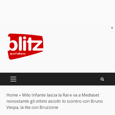
×
Skip
to
content
PRIMARY
MENU
Home
»
Milo Infante lascia la Rai e va a Mediaset
nonostante gli ottimi ascolti: lo scontro con Bruno
Vespa, la lite con Bruzzone