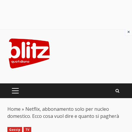
×
Skip
to
content
PRIMARY
MENU
Home
»
Netflix, abbonamento solo per nucleo
domestico. Ecco cosa vuol dire e quanto si pagherà
Gossip
TV