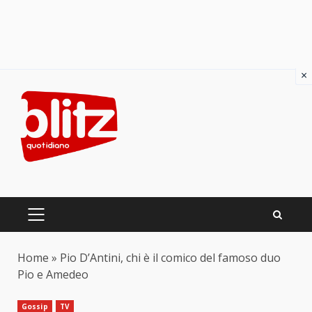
×
Skip
to
content
PRIMARY
MENU
Home
»
Pio D’Antini, chi è il comico del famoso duo
Pio e Amedeo
Gossip
TV