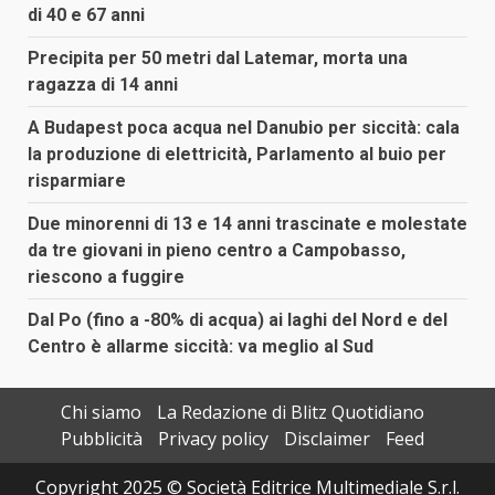
di 40 e 67 anni
Precipita per 50 metri dal Latemar, morta una
ragazza di 14 anni
A Budapest poca acqua nel Danubio per siccità: cala
la produzione di elettricità, Parlamento al buio per
risparmiare
Due minorenni di 13 e 14 anni trascinate e molestate
da tre giovani in pieno centro a Campobasso,
riescono a fuggire
Dal Po (fino a -80% di acqua) ai laghi del Nord e del
Centro è allarme siccità: va meglio al Sud
Chi siamo
La Redazione di Blitz Quotidiano
Pubblicità
Privacy policy
Disclaimer
Feed
Copyright 2025 © Società Editrice Multimediale S.r.l.