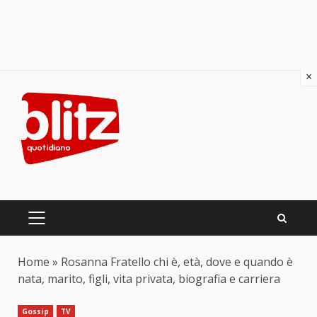
×
Skip
to
content
PRIMARY
MENU
Home
»
Rosanna Fratello chi è, età, dove e quando è
nata, marito, figli, vita privata, biografia e carriera
Gossip
TV