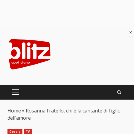
×
Skip
to
content
PRIMARY
MENU
Home
»
Rosanna Fratello, chi è la cantante di Figlio
dell’amore
Gossip
TV