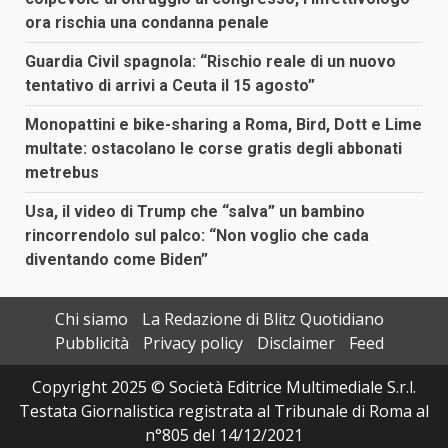
ora rischia una condanna penale
Guardia Civil spagnola: “Rischio reale di un nuovo
tentativo di arrivi a Ceuta il 15 agosto”
Monopattini e bike-sharing a Roma, Bird, Dott e Lime
multate: ostacolano le corse gratis degli abbonati
metrebus
Usa, il video di Trump che “salva” un bambino
rincorrendolo sul palco: “Non voglio che cada
diventando come Biden”
Chi siamo
La Redazione di Blitz Quotidiano
Pubblicità
Privacy policy
Disclaimer
Feed
Copyright 2025 © Società Editrice Multimediale S.r.l.
Testata Giornalistica registrata al Tribunale di Roma al
n°805 del 14/12/2021