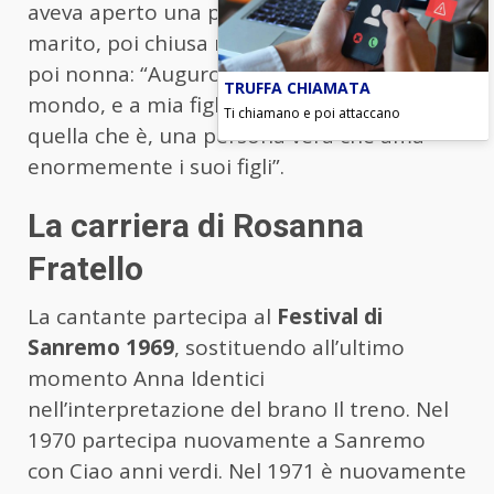
aveva aperto una pasticceria con suo
marito, poi chiusa nel 2014. E’ diventanta
poi nonna: “Auguro loro tutto il bene del
TRUFFA CHIAMATA
mondo, e a mia figlia di rimanere sempre
Ti chiamano e poi attaccano
quella che è, una persona vera che ama
enormemente i suoi figli”.
La carriera di Rosanna
Fratello
La cantante partecipa al
Festival di
Sanremo 1969
, sostituendo all’ultimo
momento Anna Identici
nell’interpretazione del brano Il treno. Nel
1970 partecipa nuovamente a Sanremo
con Ciao anni verdi. Nel 1971 è nuovamente