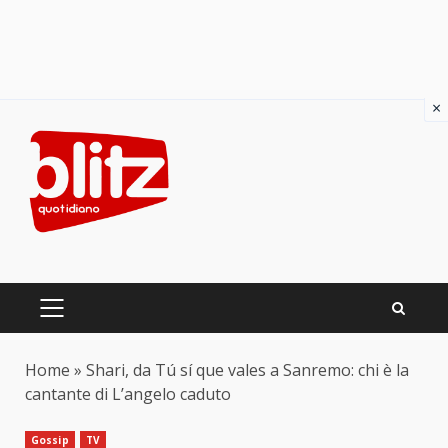
×
Skip
to
content
PRIMARY
MENU
Home
»
Shari, da Tú sí que vales a Sanremo: chi è la
cantante di L’angelo caduto
Gossip
TV