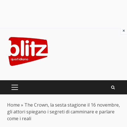
×
Skip
to
content
PRIMARY
MENU
Home
»
The Crown, la sesta stagione il 16 novembre,
gli attori spiegano i segreti di camminare e parlare
come i reali