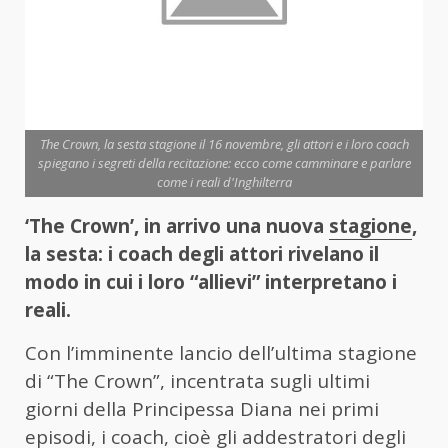
The Crown, la sesta stagione il 16 novembre, gli attori e i loro coach
spiegano i segreti della recitazione: ecco come camminare e parlare
come i reali d'Inghilterra
‘The Crown’, in arrivo una nuova
stagione
,
la sesta
: i coach degli attori rivelano il
modo in cui i loro “allievi” interpretano i
reali.
Con l’imminente lancio dell’ultima stagione
di “The Crown”, incentrata sugli ultimi
giorni della Principessa Diana nei primi
episodi, i coach, cioè gli addestratori degli