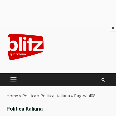
×
Skip
to
content
PRIMARY
MENU
Home
»
Politica
»
Politica Italiana
»
Pagina 408
Politica Italiana