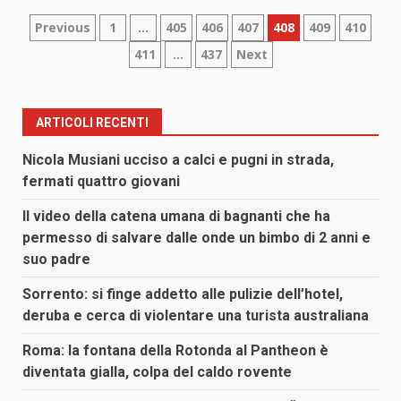
Paginazione
Previous
1
…
405
406
407
408
409
410
411
…
437
Next
degli
articoli
ARTICOLI RECENTI
Nicola Musiani ucciso a calci e pugni in strada,
fermati quattro giovani
Il video della catena umana di bagnanti che ha
permesso di salvare dalle onde un bimbo di 2 anni e
suo padre
Sorrento: si finge addetto alle pulizie dell’hotel,
deruba e cerca di violentare una turista australiana
Roma: la fontana della Rotonda al Pantheon è
diventata gialla, colpa del caldo rovente