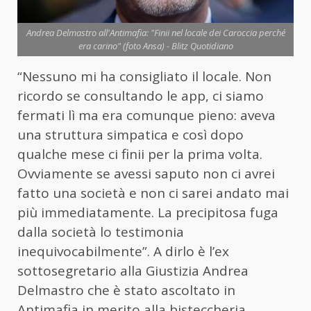
Andrea Delmastro all'Antimafia: "Finii nel locale dei Caroccia perché
era carino" (foto Ansa) - Blitz Quotidiano
“Nessuno mi ha consigliato il locale. Non
ricordo se consultando le app, ci siamo
fermati lì ma era comunque pieno: aveva
una struttura simpatica e così dopo
qualche mese ci finii per la prima volta.
Ovviamente se avessi saputo non ci avrei
fatto una società e non ci sarei andato mai
più immediatamente. La precipitosa fuga
dalla società lo testimonia
inequivocabilmente”. A dirlo è l’ex
sottosegretario alla Giustizia Andrea
Delmastro che è stato ascoltato in
Antimafia in merito alla bisteccheria