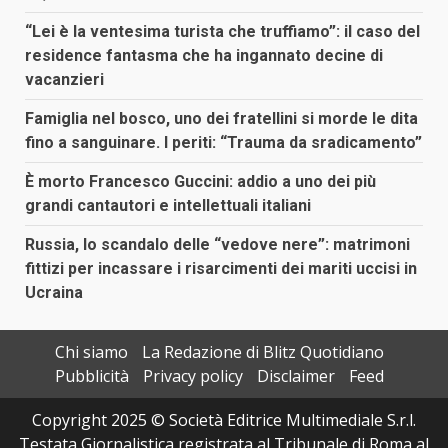
“Lei è la ventesima turista che truffiamo”: il caso del
residence fantasma che ha ingannato decine di
vacanzieri
Famiglia nel bosco, uno dei fratellini si morde le dita
fino a sanguinare. I periti: “Trauma da sradicamento”
È morto Francesco Guccini: addio a uno dei più
grandi cantautori e intellettuali italiani
Russia, lo scandalo delle “vedove nere”: matrimoni
fittizi per incassare i risarcimenti dei mariti uccisi in
Ucraina
Chi siamo
La Redazione di Blitz Quotidiano
Pubblicità
Privacy policy
Disclaimer
Feed
Copyright 2025 © Società Editrice Multimediale S.r.l.
Testata Giornalistica registrata al Tribunale di Roma al