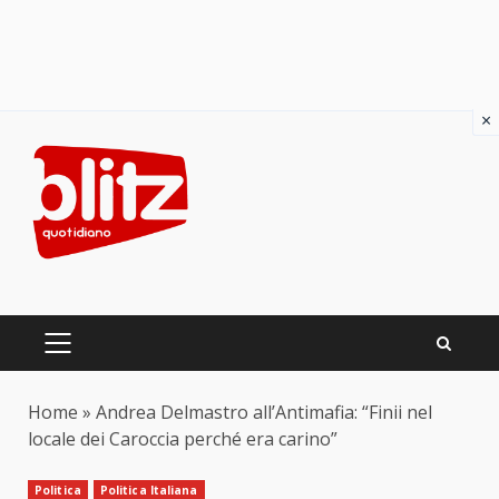
×
Skip
to
content
PRIMARY
MENU
Home
»
Andrea Delmastro all’Antimafia: “Finii nel
locale dei Caroccia perché era carino”
Politica
Politica Italiana