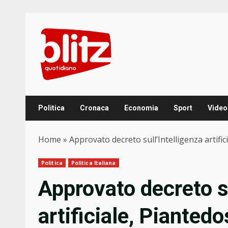
Skip
to
content
Politica
Cronaca
Economia
Sport
Video
Home
»
Approvato decreto sull’Intelligenza artific
Politica
Politica Italiana
Approvato decreto su
artificiale, Piantedo