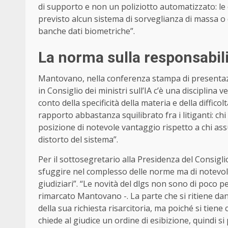
di supporto e non un poliziotto automatizzato: le
previsto alcun sistema di sorveglianza di massa o di
banche dati biometriche”.
La norma sulla responsabili
Mantovano, nella conferenza stampa di presentazi
in Consiglio dei ministri sull’IA c’è una disciplina 
conto della specificità della materia e della diffic
rapporto abbastanza squilibrato fra i litiganti: chi 
posizione di notevole vantaggio rispetto a chi assu
distorto del sistema”.
Per il sottosegretario alla Presidenza del Consigli
sfuggire nel complesso delle norme ma di notevole
giudiziari”. “Le novità del dlgs non sono di poco pe
rimarcato Mantovano -. La parte che si ritiene da
della sua richiesta risarcitoria, ma poiché si tien
chiede al giudice un ordine di esibizione, quindi 