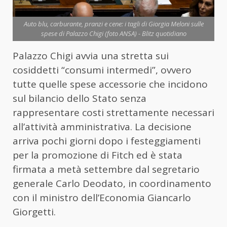
Auto blu, carburante, pranzi e cene: i tagli di Giorgia Meloni sulle
spese di Palazzo Chigi (foto ANSA) - Blitz quotidiano
Palazzo Chigi avvia una stretta sui
cosiddetti “consumi intermedi”, ovvero
tutte quelle spese accessorie che incidono
sul bilancio dello Stato senza
rappresentare costi strettamente necessari
all’attività amministrativa. La decisione
arriva pochi giorni dopo i festeggiamenti
per la promozione di Fitch ed è stata
firmata a metà settembre dal segretario
generale Carlo Deodato, in coordinamento
con il ministro dell’Economia Giancarlo
Giorgetti.