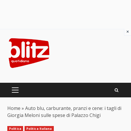
×
Skip
to
content
PRIMARY
MENU
Home
»
Auto blu, carburante, pranzi e cene: i tagli di
Giorgia Meloni sulle spese di Palazzo Chigi
Politica
Politica Italiana