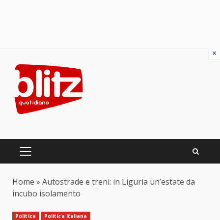
×
Skip
to
content
PRIMARY
MENU
Home
»
Autostrade e treni: in Liguria un’estate da
incubo isolamento
Politica
Politica Italiana