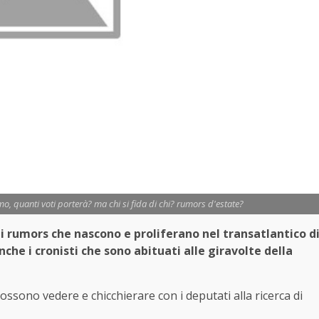
mo, quanti voti porterà? ma chi si fida di chi? rumors d'estate?
ti rumors che nascono e proliferano nel transatlantico d
che i cronisti che sono abituati alle giravolte della
possono vedere e chicchierare con i deputati alla ricerca di