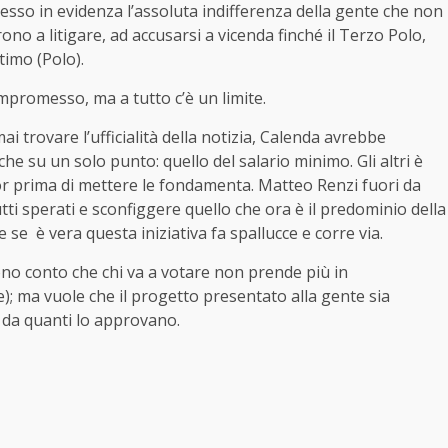
sso in evidenza l’assoluta indifferenza della gente che non
rono a litigare, ad accusarsi a vicenda finché il Terzo Polo,
ttimo (Polo).
compromesso, ma a tutto c’è un limite.
 trovare l’ufficialità della notizia, Calenda avrebbe
e su un solo punto: quello del salario minimo. Gli altri è
or prima di mettere le fondamenta. Matteo Renzi fuori da
tti sperati e sconfiggere quello che ora è il predominio della
 se è vera questa iniziativa fa spallucce e corre via.
no conto che chi va a votare non prende più in
); ma vuole che il progetto presentato alla gente sia
o da quanti lo approvano.