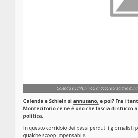
Calenda e Schlein, voci di accordo: salario mini
Calenda e Schlein si
annusano,
e poi? Fra i tan
Montecitorio ce ne è uno che lascia di stucco an
politica.
In questo corridoio dei passi perduti i giornalisti 
qualche scoop impensabile.