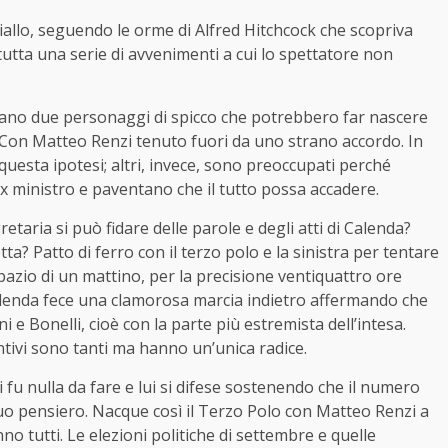
iallo, seguendo le orme di Alfred Hitchcock che scopriva
 tutta una serie di avvenimenti a cui lo spettatore non
acciano due personaggi di spicco che potrebbero far nascere
. Con Matteo Renzi tenuto fuori da uno strano accordo. In
uesta ipotesi; altri, invece, sono preoccupati perché
’ex ministro e paventano che il tutto possa accadere.
etaria si può fidare delle parole e degli atti di Calenda?
a? Patto di ferro con il terzo polo e la sinistra per tentare
pazio di un mattino, per la precisione ventiquattro ore
 Calenda fece una clamorosa marcia indietro affermando che
e Bonelli, cioè con la parte più estremista dell’intesa.
tivi sono tanti ma hanno un’unica radice.
ci fu nulla da fare e lui si difese sostenendo che il numero
suo pensiero. Nacque così il Terzo Polo con Matteo Renzi a
anno tutti. Le elezioni politiche di settembre e quelle