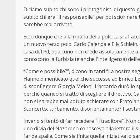
Diciamo subito chi sono i protagonisti di questo g
subito chi era “il responsabile” per poi sciorinare
sarebbe mai arrivato.
Ecco dunque che alla ribalta della politica si aff
un nuovo terzo polo: Carlo Calenda e Elly Schlein
casa del Pd, qualcuno non crede assolutamente a q
conoscono la furbizia (e anche l’intelligenza) dell
“Come è possibile?”, dicono in tanti “La nostra segr
Hanno dimenticato quel che successe ad Enrico Lett
di sconfiggere Giorgia Meloni. L’accordo durò lo s
perché quando si trattò di scegliere il direttivo,
non si sarebbe mai potuto schierare con Fratojanni 
Sconcerto, turbamento, disorientamento? I sostan
Invano si tentò di far recedere “il traditore”. Non 
uno di via del Nazareno conosceva alla lettera il 
far da spalla. Come sia finita quella iniziativa lo s