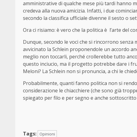
amministrative di qualche mese più tardi hanno me
credeva alla nuova amicizia. Infatti, i due comincia
secondo la classifica ufficiale divenne il sesto o se
Ora ci risiamo: è vero che la politica è l’arte del 
Dunque, secondo le voci che si rincorrono senza mai
avvicinato la Schlein proponendole un accordo anch
meglio non toccarli, perché crollerebbe tutto anc
questo inciucio, ma il progetto potrebbe dare i fru
Meloni? La Schlein non si pronuncia, a chi le chiede
Probabilmente, quanti fanno politica non si rendo
considerazione le chiacchiere (che sono già troppe
spiegato per filo e per segno e anche sottoscritt
Tags:
Opinioni