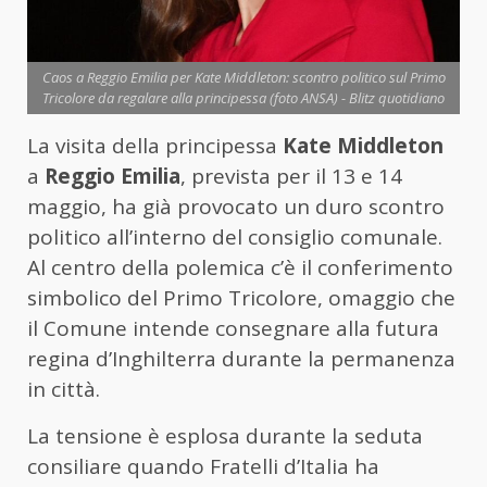
Caos a Reggio Emilia per Kate Middleton: scontro politico sul Primo
Tricolore da regalare alla principessa (foto ANSA) - Blitz quotidiano
La visita della principessa
Kate Middleton
a
Reggio Emilia
, prevista per il 13 e 14
maggio, ha già provocato un duro scontro
politico all’interno del consiglio comunale.
Al centro della polemica c’è il conferimento
simbolico del Primo Tricolore, omaggio che
il Comune intende consegnare alla futura
regina d’Inghilterra durante la permanenza
in città.
La tensione è esplosa durante la seduta
consiliare quando Fratelli d’Italia ha