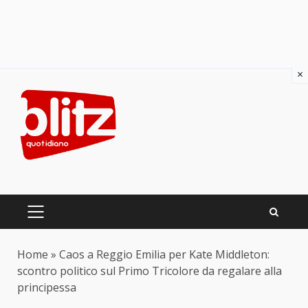
×
Skip
to
content
PRIMARY
MENU
Home
»
Caos a Reggio Emilia per Kate Middleton:
scontro politico sul Primo Tricolore da regalare alla
principessa