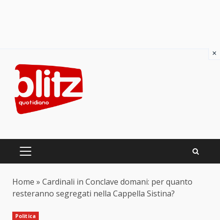
×
Skip
to
content
PRIMARY
MENU
Home
»
Cardinali in Conclave domani: per quanto
resteranno segregati nella Cappella Sistina?
Politica