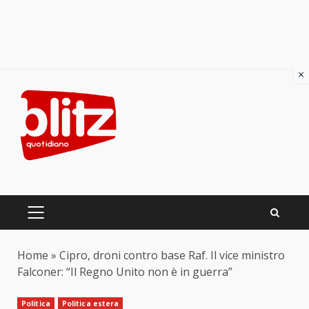
×
Skip
to
content
PRIMARY
MENU
Home
»
Cipro, droni contro base Raf. Il vice ministro
Falconer: “Il Regno Unito non è in guerra”
Politica
Politica estera