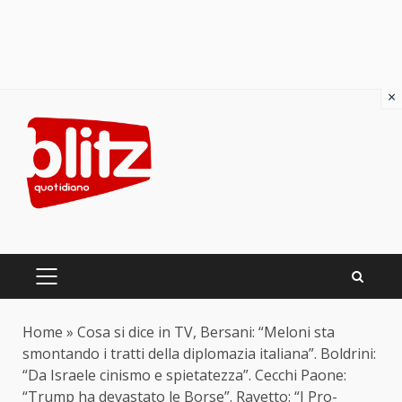
×
Skip
to
content
PRIMARY
MENU
Home
»
Cosa si dice in TV, Bersani: “Meloni sta
smontando i tratti della diplomazia italiana”. Boldrini:
“Da Israele cinismo e spietatezza”. Cecchi Paone:
“Trump ha devastato le Borse”. Ravetto: “I Pro-