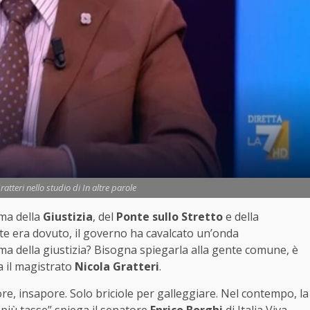
atteri nello studio di In altre parole
rma della
Giustizia
, del
Ponte sullo Stretto
e della
orte era dovuto, il governo ha cavalcato un’onda
rma della giustizia? Bisogna spiegarla alla gente comune, è
a il magistrato
Nicola Gratteri
.
e, insapore. Solo briciole per galleggiare. Nel contempo, la