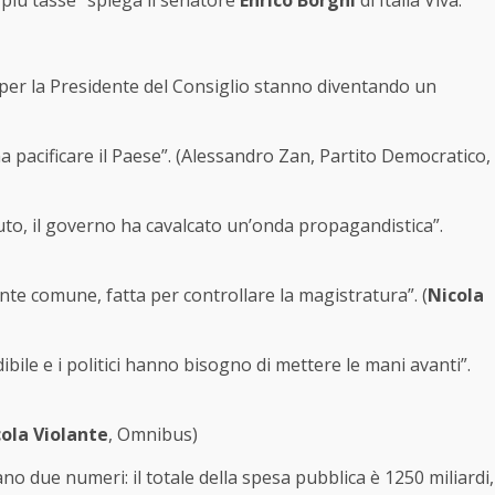
più tasse” spiega il senatore
Enrico Borghi
di Italia Viva.
 ma per la Presidente del Consiglio stanno diventando un
 pacificare il Paese”. (Alessandro Zan, Partito Democratico,
vuto, il governo ha cavalcato un’onda propagandistica”.
nte comune, fatta per controllare la magistratura”. (
Nicola
ibile e i politici hanno bisogno di mettere le mani avanti”.
ola Violante
, Omnibus)
o due numeri: il totale della spesa pubblica è 1250 miliardi,