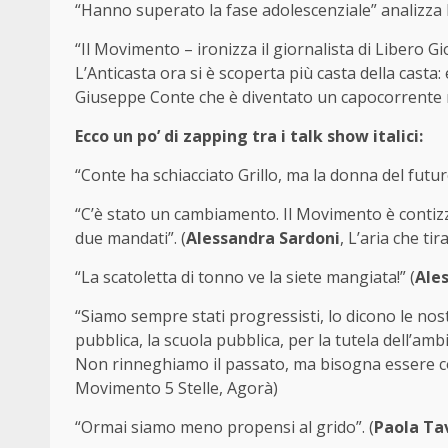
“Hanno superato la fase adolescenziale” analizza 
“Il Movimento – ironizza il giornalista di Libero Gio
L’Anticasta ora si è scoperta più casta della casta
Giuseppe Conte che è diventato un capocorrente m
Ecco un po’ di zapping tra i talk show italici:
“Conte ha schiacciato Grillo, ma la donna del futuro
“C’è stato un cambiamento. Il Movimento è contizz
due mandati”. (
Alessandra Sardoni
, L’aria che tira
“La scatoletta di tonno ve la siete mangiata!” (
Ale
“Siamo sempre stati progressisti, lo dicono le nost
pubblica, la scuola pubblica, per la tutela dell’am
Non rinneghiamo il passato, ma bisogna essere cora
Movimento 5 Stelle, Agorà)
“Ormai siamo meno propensi al grido”. (
Paola Ta