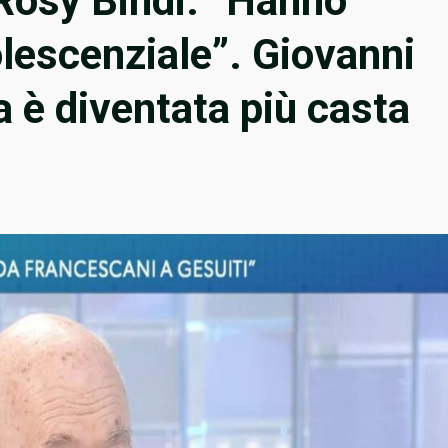
 Rosy Bindi: “Hanno
olescenziale”. Giovanni
ta è diventata più casta