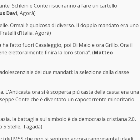
ante. Schlein e Conte risuciranno a fare un cartello
us Davi
, Agorà)
elle. Ormai è qualcosa di diverso. Il doppio mandato era uno
 Fratelli d’Italia, Agorà)
ha fatto fuori Casaleggio, poi Di Maio e ora Grillo. Ora il
elettoralmente finirà la loro storia”. (
Matteo
dolescenziale dei due mandati: la selezione dalla classe
za. L’Anticasta ora si è scoperta più casta della casta: era una
useppe Conte che è diventato un capocorrente minoritario
zia, la battaglia sul simbolo è da democrazia cristiana 2.0,
 5 Stelle, Tagadà)
ori del M5S che non si sentono ancora rappresentati dagli