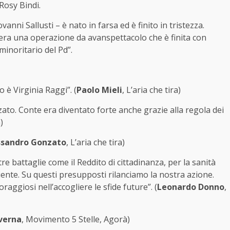
Rosy Bindi.
vanni Sallusti – è nato in farsa ed è finito in tristezza.
: era una operazione da avanspettacolo che è finita con
inoritario del Pd”.
 è Virginia Raggi”. (
Paolo Mieli
, L’aria che tira)
ato. Conte era diventato forte anche grazie alla regola dei
)
ssandro Gonzato
, L’aria che tira)
re battaglie come il Reddito di cittadinanza, per la sanità
biente. Su questi presupposti rilanciamo la nostra azione.
ggiosi nell’accogliere le sfide future”. (
Leonardo Donno
,
verna
, Movimento 5 Stelle, Agorà)