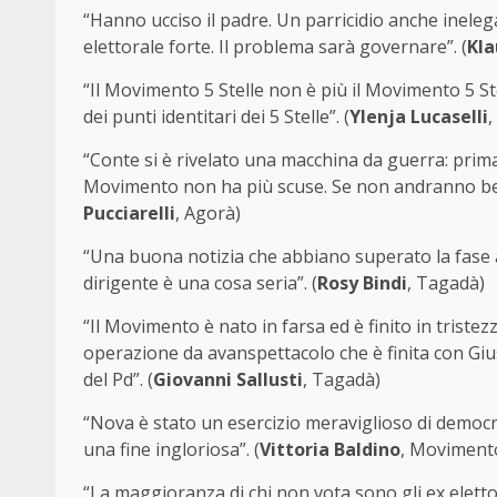
“Hanno ucciso il padre. Un parricidio anche ineleg
elettorale forte. Il problema sarà governare”. (
Kla
“Il Movimento 5 Stelle non è più il Movimento 5 St
dei punti identitari dei 5 Stelle”. (
Ylenja Lucaselli
,
“Conte si è rivelato una macchina da guerra: prima 
Movimento non ha più scuse. Se non andranno bene 
Pucciarelli
, Agorà)
“Una buona notizia che abbiano superato la fase a
dirigente è una cosa seria”. (
Rosy Bindi
, Tagadà)
“Il Movimento è nato in farsa ed è finito in tristez
operazione da avanspettacolo che è finita con Gi
del Pd”. (
Giovanni Sallusti
, Tagadà)
“Nova è stato un esercizio meraviglioso di democra
una fine ingloriosa”. (
Vittoria Baldino
, Movimento
“La maggioranza di chi non vota sono gli ex elett