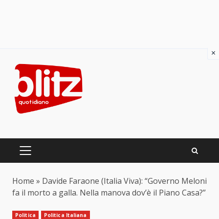
×
Skip
to
content
PRIMARY
MENU
Home
»
Davide Faraone (Italia Viva): “Governo Meloni
fa il morto a galla. Nella manova dov’è il Piano Casa?”
Politica
Politica Italiana