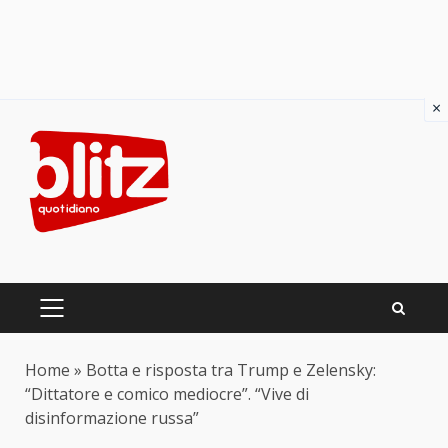
×
Skip
to
content
PRIMARY
MENU
Home
»
Botta e risposta tra Trump e Zelensky:
“Dittatore e comico mediocre”. “Vive di
disinformazione russa”