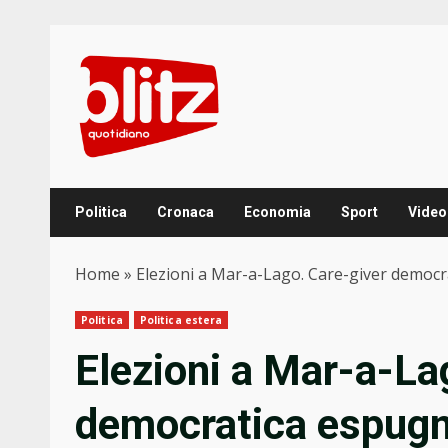
Skip
to
content
Politica
Cronaca
Economia
Sport
Video
Home
»
Elezioni a Mar-a-Lago. Care-giver democra
Politica
Politica estera
Elezioni a Mar-a-La
democratica espugna