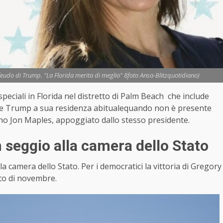
eudo di Trump. "La Florida merita di meglio" 8foto Ansa-Blitzquotidiano)
peciali in Florida nel distretto di Palm Beach che include
ente Trump a sua residenza abitualequando non è presente
ano Jon Maples, appoggiato dallo stesso presidente.
 seggio alla camera dello Stato
a camera dello Stato. Per i democratici la vittoria di Gregory
ato di novembre.