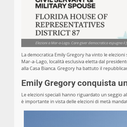
Elezioni a Mar-a-Lago. Care-giver democratica espugna il f
La democratica Emily Gregory ha vinto le elezioni s
Mar-a-Lago, località esclusiva eletta dal presid
alla Casa Bianca. Gregory ha battuto il repubblic
Emily Gregory conquista un
Le elezioni speciali hanno riguardato un seggio all
è importante in vista delle elezioni di metà mand