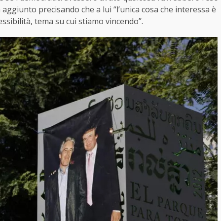
a aggiunto precisando che a lui “l’unica cosa che interessa è
essibilità, tema su cui stiamo vincendo”.