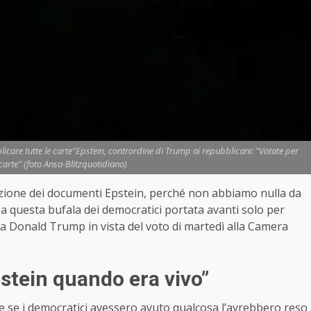
icare tutte le carte"Epstein, contrordine di Trump ai repubblicani: "Votate per
 carte" (foto Ansa-Blitzquotidiano)
azione dei documenti Epstein, perché non abbiamo nulla da
a questa bufala dei democratici portata avanti solo per
ma Donald Trump in vista del voto di martedì alla Camera
stein quando era vivo”
e se i democratici avessero avuto qualcosa l’avrebbero reso