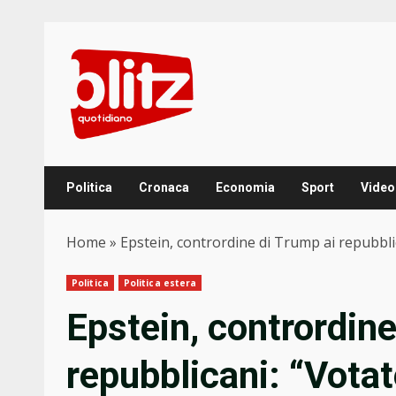
Skip
to
content
Politica
Cronaca
Economia
Sport
Video
Home
»
Epstein, contrordine di Trump ai repubblic
Politica
Politica estera
Epstein, contrordine
repubblicani: “Votat