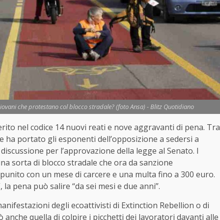
giovani che protestano col blocco stradale? (foto Ansa) - Blitz Quotidiano
erito nel codice 14 nuovi reati e nove aggravanti di pena. Tra
e ha portato gli esponenti dell’opposizione a sedersi a
 discussione per l’approvazione della legge al Senato. I
na sorta di blocco stradale che ora da sanzione
, punito con un mese di carcere e una multa fino a 300 euro.
 la pena può salire “da sei mesi e due anni”.
nifestazioni degli ecoattivisti di Extinction Rebellion o di
che quella di colpire i picchetti dei lavoratori davanti alle