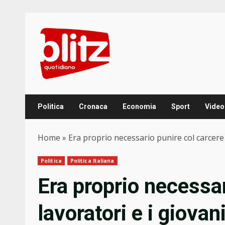
Skip
to
content
Politica
Cronaca
Economia
Sport
Video
Home
»
Era proprio necessario punire col carcere 
Politica
Politica Italiana
Era proprio necessar
lavoratori e i giova