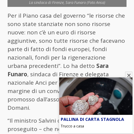
La sindaca di Firenze, Sara Funaro (Foto Ansa)
Per il Piano casa del governo “le risorse che
sono state stanziate non sono risorse
nuove: non c’è un euro di risorse
aggiuntive, sono tutte risorse che facevano
parte di fatto di fondi europei, fondi
nazionali, fondi per la rigenerazione
urbana precedenti”. Lo ha detto
Sara
Funaro
, sindaca di Firenze e delegata
nazionale Anci per le politiche abitative, a
margine di un convegno sul tema
promosso dall’associazione Firenze
Domani.
PALLINA DI CARTA STAGNOLA
“Il ministro Salvini continua a dire – ha
Trucco a casa
proseguito – che nel 2026 si