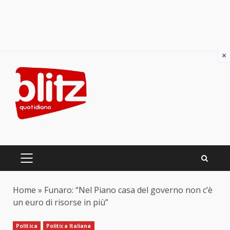
×
Skip
to
content
PRIMARY
MENU
Home
»
Funaro: “Nel Piano casa del governo non c’è
un euro di risorse in più”
Politica
Politica Italiana