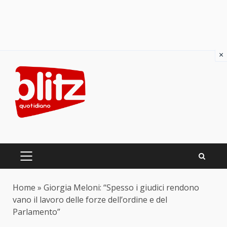
×
Skip
to
content
PRIMARY
MENU
Home
»
Giorgia Meloni: “Spesso i giudici rendono
vano il lavoro delle forze dell’ordine e del
Parlamento”