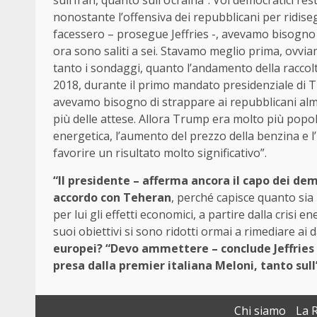
sull’Iran, quanto sull’Ucraina”. Voi democratici re
nonostante l’offensiva dei repubblicani per ridisegn
facessero – prosegue Jeffries -, avevamo bisogno 
ora sono saliti a sei. Stavamo meglio prima, ovv
tanto i sondaggi, quanto l’andamento della raccolta
2018, durante il primo mandato presidenziale di 
avevamo bisogno di strappare ai repubblicani alm
più delle attese. Allora Trump era molto più popola
energetica, l’aumento del prezzo della benzina e l
favorire un risultato molto significativo”.
“Il presidente – afferma ancora il capo dei dem
accordo con Teheran
, perché capisce quanto si
per lui gli effetti economici, a partire dalla crisi 
suoi obiettivi si sono ridotti ormai a rimediare ai
europei? “Devo ammettere – conclude Jeffries
presa dalla premier italiana Meloni, tanto sull’
Chi siamo
La 