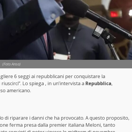
(Foto Ansa)
gliere 6 seggi ai repubblicani per conquistare la
uscirci”. Lo spiega , in un’intervista a
Repubblica
,
sso americano.
o di riparare i danni che ha provocato. A questo proposito,
one ferma presa dalla premier italiana Meloni, tanto