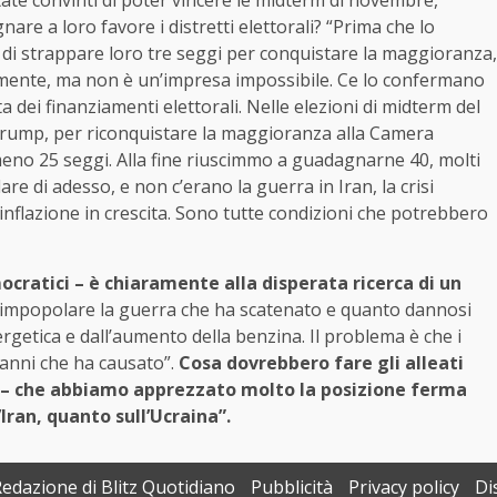
state convinti di poter vincere le midterm di novembre,
are a loro favore i distretti elettorali? “Prima che lo
di strappare loro tre seggi per conquistare la maggioranza,
iamente, ma non è un’impresa impossibile. Ce lo confermano
 dei finanziamenti elettorali. Nelle elezioni di midterm del
Trump, per riconquistare la maggioranza alla Camera
eno 25 seggi. Alla fine riuscimmo a guadagnarne 40, molti
re di adesso, e non c’erano la guerra in Iran, la crisi
’inflazione in crescita. Sono tutte condizioni che potrebbero
ocratici – è chiaramente alla disperata ricerca di un
a impopolare la guerra che ha scatenato e quanto dannosi
energetica e dall’aumento della benzina. Il problema è che i
 danni che ha causato”.
Cosa dovrebbero fare gli alleati
 – che abbiamo apprezzato molto la posizione ferma
Iran, quanto sull’Ucraina”.
Redazione di Blitz Quotidiano
Pubblicità
Privacy policy
Di