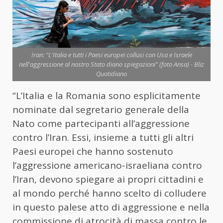
Iran: "L'Italia e tutti i Paesi europei collusi con Usa e Israele
nell'aggressione al nostro Stato diano spiegazioni" (foto Ansa) - Bliz
Quotidiano
“L’
Italia
e la Romania sono esplicitamente
nominate dal segretario generale della
Nato come partecipanti all’aggressione
contro l’
Iran
. Essi, insieme a tutti gli altri
Paesi europei che hanno sostenuto
l’aggressione americano-israeliana contro
l’
Iran
, devono spiegare ai propri cittadini e
al mondo perché hanno scelto di colludere
in questo palese atto di aggressione e nella
commissione di atrocità di massa contro le