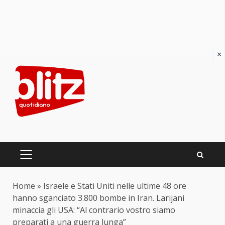
×
Skip
to
content
PRIMARY
MENU
Home
»
Israele e Stati Uniti nelle ultime 48 ore
hanno sganciato 3.800 bombe in Iran. Larijani
minaccia gli USA: “Al contrario vostro siamo
preparati a una guerra lunga”